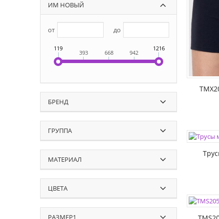
ИМ НОВЫЙ
РАЗМЕР
от
до
119
1216
393
668
942
TMX2
БРЕНД
ЦВЕТА:
ГРУППА
РАЗМЕР
Тру
МАТЕРИАЛ
ЦВЕТА
ЦВЕТА:
РАЗМЕР
РАЗМЕР1
TMS20