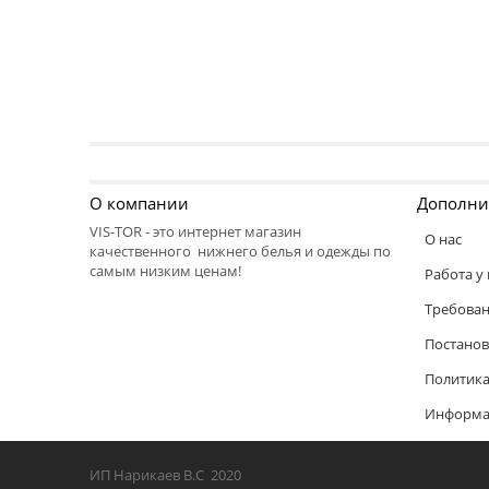
О компании
Дополни
VIS-TOR - это интернет магазин
О нас
качественного нижнего белья и одежды по
самым низким ценам!
Работа у 
Требован
Постанов
Политика
Информац
ИП Нарикаев В.С 2020