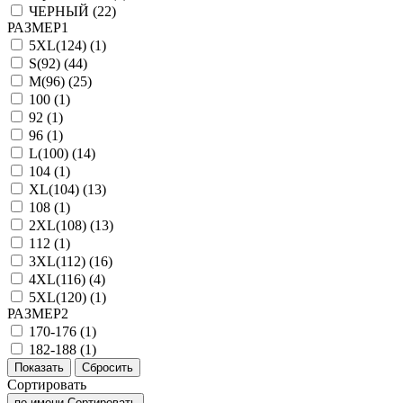
ЧЕРНЫЙ (
22
)
РАЗМЕР1
5XL(124) (
1
)
S(92) (
44
)
M(96) (
25
)
100 (
1
)
92 (
1
)
96 (
1
)
L(100) (
14
)
104 (
1
)
XL(104) (
13
)
108 (
1
)
2XL(108) (
13
)
112 (
1
)
3XL(112) (
16
)
4XL(116) (
4
)
5XL(120) (
1
)
РАЗМЕР2
170-176 (
1
)
182-188 (
1
)
Сортировать
по имени
Сортировать