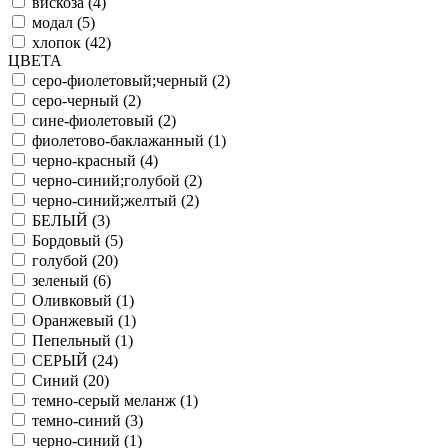
вискоза (
4
)
модал (
5
)
хлопок (
42
)
ЦВЕТА
серо-фиолетовый;черный (
2
)
серо-черный (
2
)
сине-фиолетовый (
2
)
фиолетово-баклажанный (
1
)
черно-красный (
4
)
черно-синий;голубой (
2
)
черно-синий;желтый (
2
)
БЕЛЫЙ (
3
)
Бордовый (
5
)
голубой (
20
)
зеленый (
6
)
Оливковый (
1
)
Оранжевый (
1
)
Пепельный (
1
)
СЕРЫЙ (
24
)
Синий (
20
)
темно-серый меланж (
1
)
темно-синий (
3
)
черно-синий (
1
)