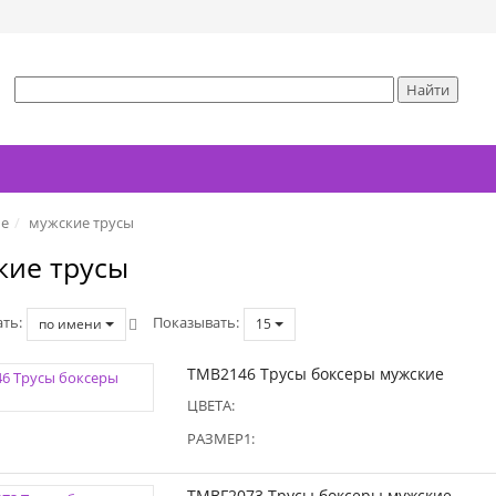
ье
мужские трусы
кие трусы
ать
Показывать
по имени
15
TMB2146 Трусы боксеры мужские
ЦВЕТА:
РАЗМЕР1:
TMBF2073 Трусы боксеры мужские