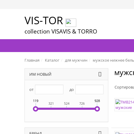
VIS-TOR
collection VISAVIS & TORRO
Главная
Каталог
для мужчин
мужское нижнее бел
мужс
ИМ НОВЫЙ
Сортиров
от
до
119
928
321
524
726
БРЕНД