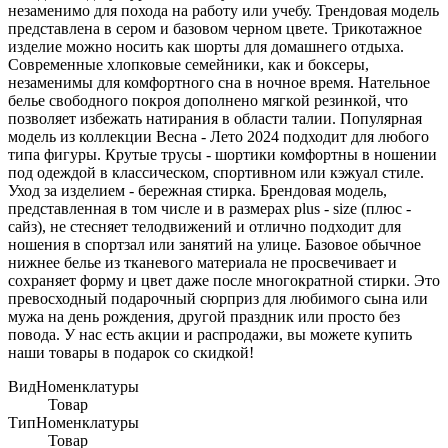
незаменимо для похода на работу или учебу. Трендовая модель
представлена в сером и базовом черном цвете. Трикотажное
изделие можно носить как шорты для домашнего отдыха.
Современные хлопковые семейники, как и боксеры,
незаменимы для комфортного сна в ночное время. Нательное
белье свободного покроя дополнено мягкой резинкой, что
позволяет избежать натирания в области талии. Популярная
модель из коллекции Весна - Лето 2024 подходит для любого
типа фигуры. Крутые трусы - шортики комфортны в ношении
под одеждой в классическом, спортивном или кэжуал стиле.
Уход за изделием - бережная стирка. Брендовая модель,
представленная в том числе и в размерах plus - size (плюс -
сайз), не стесняет телодвижений и отлично подходит для
ношения в спортзал или занятий на улице. Базовое обычное
нижнее белье из тканевого материала не просвечивает и
сохраняет форму и цвет даже после многократной стирки. Это
превосходный подарочный сюрприз для любимого сына или
мужа на день рождения, другой праздник или просто без
повода. У нас есть акции и распродажи, вы можете купить
наши товары в подарок со скидкой!
ВидНоменклатуры
Товар
ТипНоменклатуры
Товар