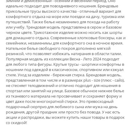
зимний и демисезонный - осенний и весенний период. Оно
идеально подходит для повседневного ношения. Брендовые
прикольные трусы высокого качества - отличный вариант для
комфортного отдыха на море или поездки на дачу, туризма или
путешествий. Также белье незаменимо для похода на работу
или учебу. Трендовая модель представлена в сером и базовом
черном цвете. Трикотажное изделие можно носить как шорты
для домашнего отдыха. Современные хлопковые боксеры, как и
семейники, незаменимы для комфортного сна в ночное время.
Нательное белье свободного покроя дополнено мягкой
резинкой, что позволяет избежать натирания в области талии.
Популярная модель из коллекции Весна - Лето 2024 подходит
для любого типа фигуры. Крутые трусы - шортики комфортны в
ношении под одеждой в классическом, спортивном или кэжуал
стиле. Уход за изделием - бережная стирка. Брендовая модель,
представленная в том числе и в размерах plus - size (плюс - сайз),
не стесняет телодвижений и отлично подходит для ношения в
спортзал или занятий на улице. Базовое обычное нижнее белье
из тканевого материала не просвечивает и сохраняет форму и
цвет даже после многократной стирки. Это превосходный
подарочный сюрприз для любимого сына или мужа на день
рождения, другой праздник или просто без повода. У нас есть
акции и распродажи, вы можете купить наши товары в подарок
со скидкой!