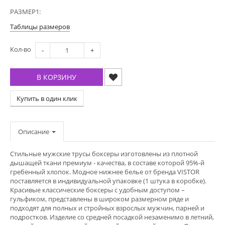
РАЗМЕР1:
Таблицы размеров
Кол-во
-
+
В КОРЗИНУ
Купить в один клик
Описание
Стильные мужские трусы боксеры изготовлены из плотной
дышащей ткани премиум - качества, в составе которой 95%-й
гребенный хлопок. Модное нижнее белье от бренда VISTOR
поставляется в индивидуальной упаковке (1 штука в коробке).
Красивые классические боксеры с удобным доступом –
гульфиком, представлены в широком размерном ряде и
подходят для полных и стройных взрослых мужчин, парней и
подростков. Изделие со средней посадкой незаменимо в летний,