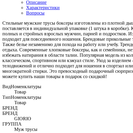
Описание
Характеристики
Вопросы
Стильные мужские трусы боксеры изготовлены из плотной дыш
поставляется в индивидуальной упаковке (1 штука в коробке).
полных и стройных взрослых мужчин, парней и подростков. Из
подходит для повседневного ношения. Брендовые прикольные тр
Также белье незаменимо для похода на работу или учебу. Трен
отдыха. Современные хлопковые боксеры, как и семейники, нез
избежать натирания в области талии. Популярная модель из к
классическом, спортивном или кэжуал стиле. Уход за изделием - 
телодвижений и отлично подходит для ношения в спортзал или 
многократной стирки. Это превосходный подарочный сюрприз д
можете купить наши товары в подарок со скидкой!
ВидНоменклатуры
Товар
ТипНоменклатуры
Товар
БРЕНД
БРЕНД
GIORIO
ГРУППА
Муж трусы