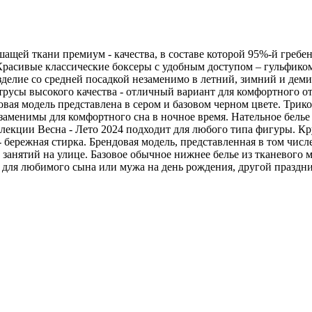
ащей ткани премиум - качества, в составе которой 95%-й греб
 Красивые классические боксеры с удобным доступом – гульфико
делие со средней посадкой незаменимо в летний, зимний и деми
усы высокого качества - отличный вариант для комфортного отд
довая модель представлена в сером и базовом черном цвете. Три
аменимы для комфортного сна в ночное время. Нательное белье 
оллекции Весна - Лето 2024 подходит для любого типа фигуры. 
бережная стирка. Брендовая модель, представленная в том числе и 
занятий на улице. Базовое обычное нижнее белье из тканевого м
ля любимого сына или мужа на день рождения, другой праздник 