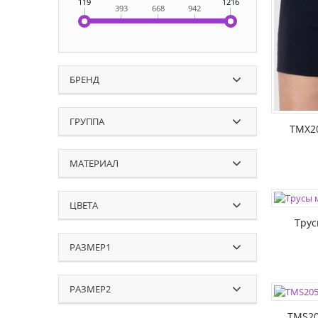
119
1216
393
668
942
РАЗМЕР
БРЕНД
ГРУППА
TMX2
МАТЕРИАЛ
ЦВЕТА:
РАЗМЕР
ЦВЕТА
Тру
РАЗМЕР1
ЦВЕТА:
РАЗМЕР2
РАЗМЕР
TMS20