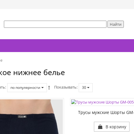
ье
кое нижнее белье
ать
Показывать
по популярности
30
ЦВЕТА:
РАЗМЕР1:
Трусы мужские Шорты GM-
В корзину