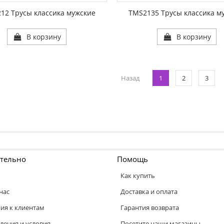
1:
РАЗМЕР1:
12 Трусы классика мужские
TMS2135 Трусы классика м
В корзину
В корзину
Назад
1
2
3
тельно
Помощь
Как купить
нас
Доставка и оплата
ия к клиентам
Гарантия возврата
ления и условия
Посетите наши магазины