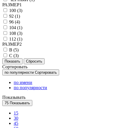
РАЗМЕР1
100 (
3
)
92 (
1
)
96 (
4
)
104 (
1
)
108 (
3
)
112 (
1
)
РАЗМЕР2
B (
5
)
C (
3
)
Сортировать
по популярности
Сортировать
по имени
по популярности
Показывать
75
Показывать
15
30
45