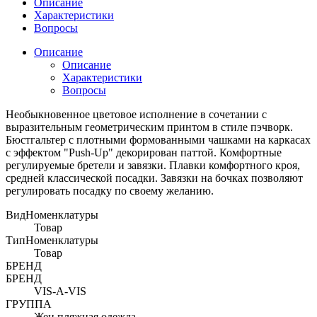
Описание
Характеристики
Вопросы
Описание
Описание
Характеристики
Вопросы
Необыкновенное цветовое исполнение в сочетании с
выразительным геометрическим принтом в стиле пэчворк.
Бюстгальтер с плотными формованными чашками на каркасах
с эффектом "Push-Up" декорирован паттой. Комфортные
регулируемые бретели и завязки. Плавки комфортного кроя,
средней классической посадки. Завязки на бочках позволяют
регулировать посадку по своему желанию.
ВидНоменклатуры
Товар
ТипНоменклатуры
Товар
БРЕНД
БРЕНД
VIS-A-VIS
ГРУППА
Жен пляжная одежда