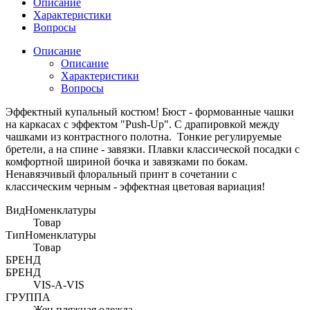
Описание
Характеристики
Вопросы
Описание
Описание
Характеристики
Вопросы
Эффектный купальный костюм! Бюст - формованные чашки
на каркасах с эффектом "Push-Up". С драпировкой между
чашками из контрастного полотна. Тонкие регулируемые
бретели, а на спине - завязки. Плавки классической посадки с
комфортной шириной бочка и завязками по бокам.
Ненавязчивый флоральный принт в сочетании с
классическим черным - эффектная цветовая вариация!
ВидНоменклатуры
Товар
ТипНоменклатуры
Товар
БРЕНД
БРЕНД
VIS-A-VIS
ГРУППА
Жен пляжная одежда