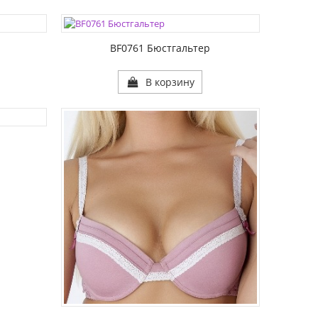
РАЗМЕР1:
РАЗМЕР2:
р
BF0761 Бюстгальтер
В корзину
р
ЦВЕТА:
РАЗМЕР1:
РАЗМЕР2: