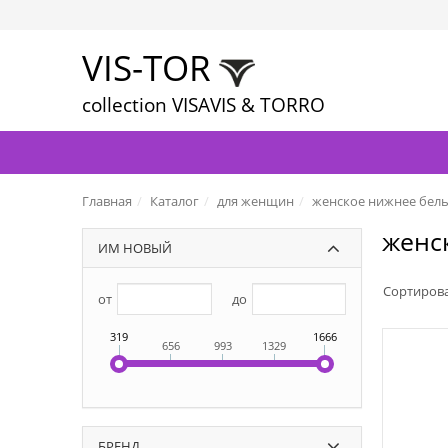
VIS-TOR
collection VISAVIS & TORRO
Главная
Каталог
для женщин
женское нижнее бел
женс
ИМ НОВЫЙ
Сортиров
от
до
319
1666
656
993
1329
БРЕНД