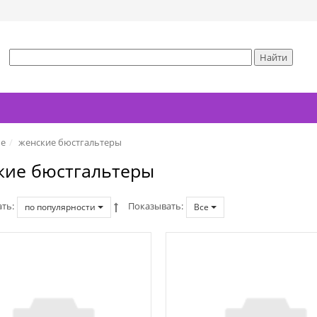
ье
женские бюстгальтеры
кие бюстгальтеры
ать
Показывать
по популярности
Все