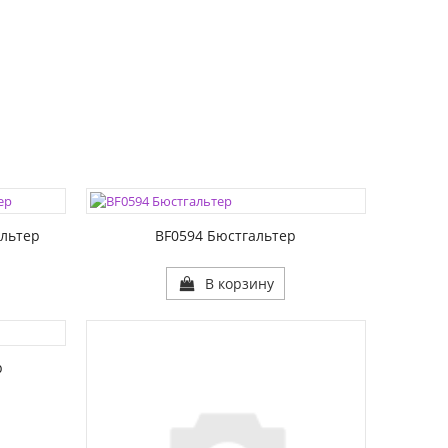
ЦВЕТА:
РАЗМЕР1:
РАЗМЕР2:
льтер
BF0594 Бюстгальтер
В корзину
р