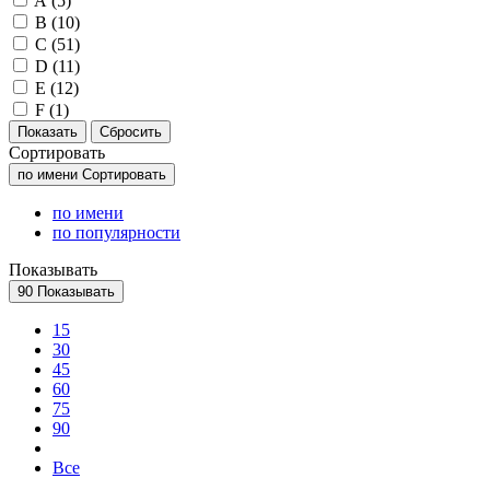
A (
5
)
B (
10
)
C (
51
)
D (
11
)
E (
12
)
F (
1
)
Сортировать
по имени
Сортировать
по имени
по популярности
Показывать
90
Показывать
15
30
45
60
75
90
Все