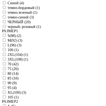
Синий (
4
)
темно-бордовый (
1
)
темно-зеленый (
1
)
темно-синий (
3
)
ЧЕРНЫЙ (
20
)
черный; розовый (
1
)
РАЗМЕР1
S(88) (
2
)
M(92) (
3
)
L(96) (
3
)
100 (
1
)
2XL(104) (
1
)
3XL(108) (
1
)
70 (
42
)
75 (
20
)
80 (
14
)
85 (
10
)
90 (
9
)
95 (
4
)
XL(100) (
3
)
105 (
1
)
РАЗМЕР2