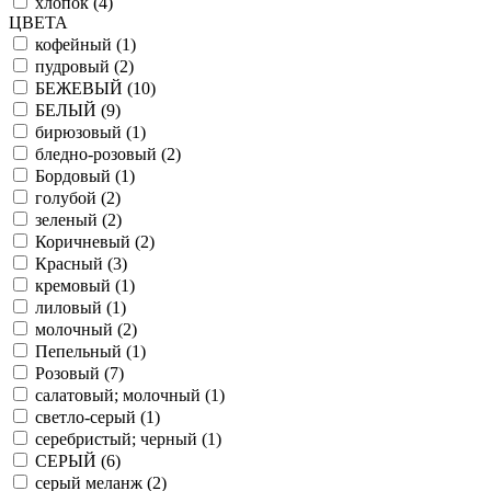
хлопок (
4
)
ЦВЕТА
кофейный (
1
)
пудровый (
2
)
БЕЖЕВЫЙ (
10
)
БЕЛЫЙ (
9
)
бирюзовый (
1
)
бледно-розовый (
2
)
Бордовый (
1
)
голубой (
2
)
зеленый (
2
)
Коричневый (
2
)
Красный (
3
)
кремовый (
1
)
лиловый (
1
)
молочный (
2
)
Пепельный (
1
)
Розовый (
7
)
салатовый; молочный (
1
)
светло-серый (
1
)
серебристый; черный (
1
)
СЕРЫЙ (
6
)
серый меланж (
2
)