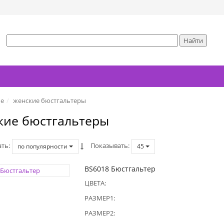
ье
женские бюстгальтеры
кие бюстгальтеры
ать
Показывать
по популярности
45
BS6018 Бюстгальтер
ЦВЕТА:
РАЗМЕР1:
РАЗМЕР2: