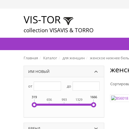
VIS-TOR
collection VISAVIS & TORRO
Главная
Каталог
для женщин
женское нижнее бел
женс
ИМ НОВЫЙ
Сортиров
от
до
319
1666
656
993
1329
БРЕНД