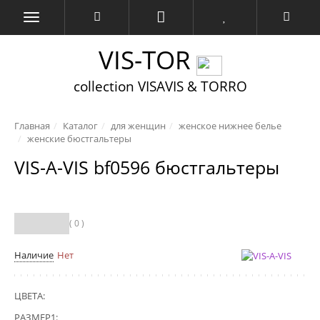
VIS-TOR
collection VISAVIS & TORRO
Главная
Каталог
для женщин
женское нижнее белье
женские бюстгальтеры
VIS-A-VIS bf0596 бюстгальтеры
( 0 )
Наличие
Нет
ЦВЕТА:
РАЗМЕР1: