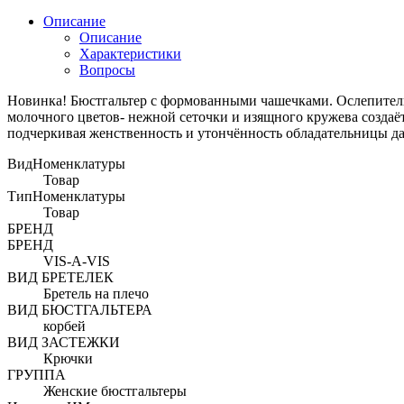
Описание
Описание
Характеристики
Вопросы
Новинка! Бюстгальтер с формованными чашечками. Ослепительн
молочного цветов- нежной сеточки и изящного кружева создаёт
подчеркивая женственность и утончённость обладательницы да
ВидНоменклатуры
Товар
ТипНоменклатуры
Товар
БРЕНД
БРЕНД
VIS-A-VIS
ВИД БРЕТЕЛЕК
Бретель на плечо
ВИД БЮСТГАЛЬТЕРА
корбей
ВИД ЗАСТЕЖКИ
Крючки
ГРУППА
Женские бюстгальтеры