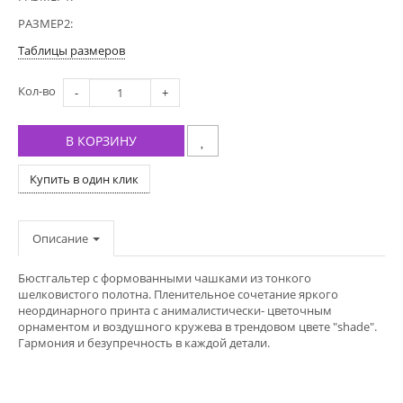
РАЗМЕР2:
Таблицы размеров
Кол-во
-
+
В КОРЗИНУ
Купить в один клик
Описание
Бюстгальтер с формованными чашками из тонкого
шелковистого полотна. Пленительное сочетание яркого
неординарного принта с анималистически- цветочным
орнаментом и воздушного кружева в трендовом цвете "shade".
Гармония и безупречность в каждой детали.