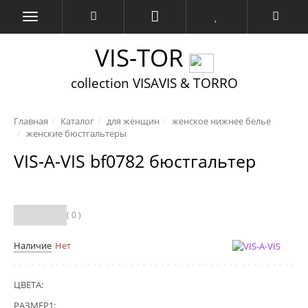
VIS-TOR
collection VISAVIS & TORRO
Главная
Каталог
для женщин
женское нижнее белье
женские бюстгальтеры
VIS-A-VIS bf0782 бюстгальтер
( 0 )
Наличие
Нет
ЦВЕТА:
РАЗМЕР1: