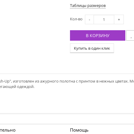
Таблицы размеров
Кол-во
-
+
В КОРЗИНУ
Купить в один клик
-Up", изготовлен из ажурного полотна с принтом в нежных цветах. 
легающей одеждой.
тельно
Помощь