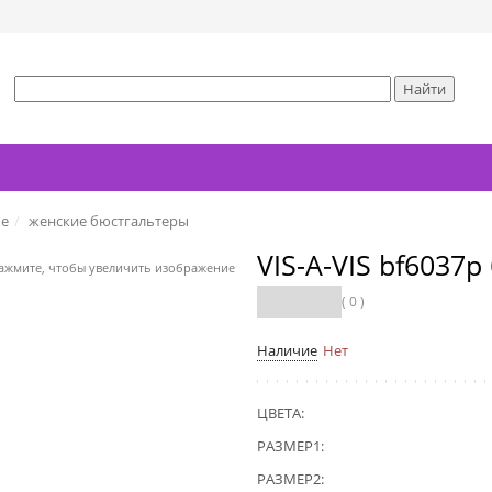
ье
женские бюстгальтеры
VIS-A-VIS bf6037
ажмите, чтобы увеличить изображение
( 0 )
Наличие
Нет
ЦВЕТА:
РАЗМЕР1:
РАЗМЕР2: