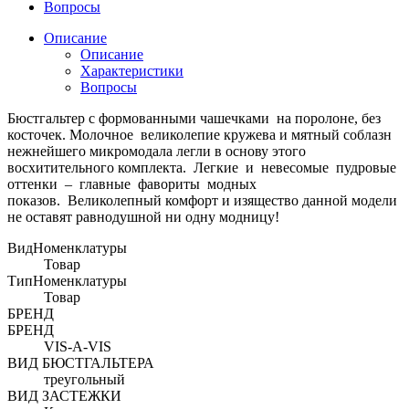
Вопросы
Описание
Описание
Характеристики
Вопросы
Бюстгальтер с формованными чашечками на поролоне, без
косточек. Молочное великолепие кружева и мятный соблазн
нежнейшего микромодала легли в основу этого
восхитительного комплекта. Легкие и невесомые пудровые
оттенки – главные фавориты модных
показов. Великолепный комфорт и изящество данной модели
не оставят равнодушной ни одну модницу!
ВидНоменклатуры
Товар
ТипНоменклатуры
Товар
БРЕНД
БРЕНД
VIS-A-VIS
ВИД БЮСТГАЛЬТЕРА
треугольный
ВИД ЗАСТЕЖКИ