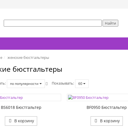
ье
женские бюстгальтеры
кие бюстгальтеры
ать
Показывать
по популярности
60
ЦВЕТА:
1:
РАЗМЕР1:
2:
РАЗМЕР2:
BS6018 Бюстгальтер
BF0950 Бюстгальтер
В корзину
В корзину
ЦВЕТА: