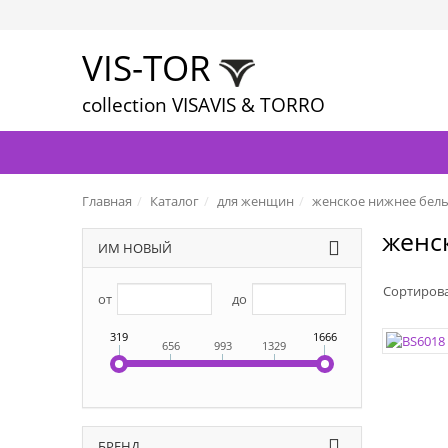
VIS-TOR
collection VISAVIS & TORRO
Главная
Каталог
для женщин
женское нижнее бел
женс
ИМ НОВЫЙ
Сортиров
от
до
ЦВЕТА:
РАЗМЕР
319
1666
656
993
1329
РАЗМЕР
ЦВЕТА:
БРЕНД