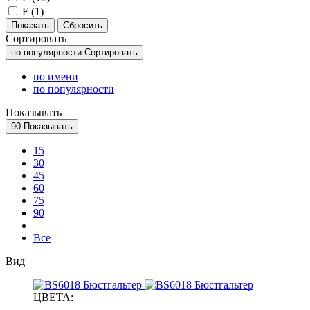
F (
1
)
Сортировать
по популярности
Сортировать
по имени
по популярности
Показывать
90
Показывать
15
30
45
60
75
90
Все
Вид
ЦВЕТА: