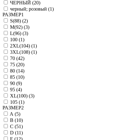
ЧЕРНЫЙ (
20
)
черный; розовый (
1
)
РАЗМЕР1
S(88) (
2
)
M(92) (
3
)
L(96) (
3
)
100 (
1
)
2XL(104) (
1
)
3XL(108) (
1
)
70 (
42
)
75 (
20
)
80 (
14
)
85 (
10
)
90 (
9
)
95 (
4
)
XL(100) (
3
)
105 (
1
)
РАЗМЕР2
A (
5
)
B (
10
)
C (
51
)
D (
11
)
E (
12
)