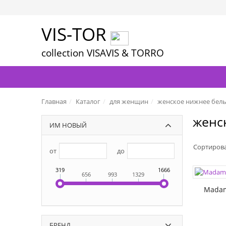
VIS-TOR
collection VISAVIS & TORRO
Главная
Каталог
для женщин
женское нижнее бел
женс
ИМ НОВЫЙ
Сортиров
от
до
319
1666
656
993
1329
Madam
ЦВЕТА:
БРЕНД