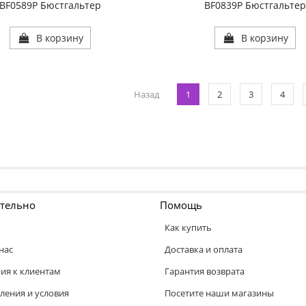
BF0589P Бюстгальтер
BF0839P Бюстгальте
В корзину
В корзину
Назад
1
2
3
4
тельно
Помощь
Как купить
нас
Доставка и оплата
ия к клиентам
Гарантия возврата
ления и условия
Посетите наши магазины