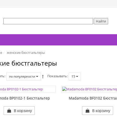
ье
женские бюстгальтеры
кие бюстгальтеры
ать
Показывать
по популярности
15
oda BP0102-1 Бюстгальтер
Madamoda BF0102 Бюстга
В корзину
В корзину
ЦВЕТА: