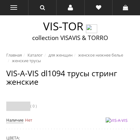
VIS-TOR
collection VISAVIS & TORRO
Главная
Каталог
для женщин
женское нижнее белье
женские трусы
VIS-A-VIS dl1094 трусы стринг
женские
( 0 )
Наличие
Нет
ЦВЕТА: