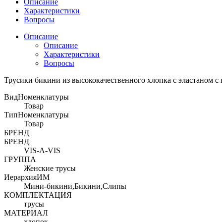
Описание
Характеристики
Вопросы
Описание
Описание
Характеристики
Вопросы
Трусики бикини из высококачественного хлопка с эластаном с
ВидНоменклатуры
Товар
ТипНоменклатуры
Товар
БРЕНД
БРЕНД
VIS-A-VIS
ГРУППА
Женские трусы
ИерархияИМ
Мини-бикини,Бикини,Слипы
КОМПЛЕКТАЦИЯ
трусы
МАТЕРИАЛ
хлопок