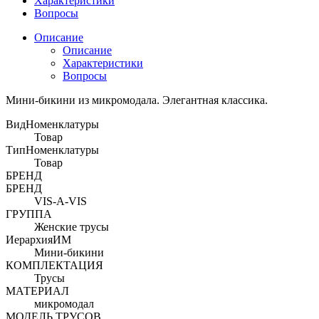
Характеристики
Вопросы
Описание
Описание
Характеристики
Вопросы
Мини-бикини из микромодала. Элегантная классика.
ВидНоменклатуры
Товар
ТипНоменклатуры
Товар
БРЕНД
БРЕНД
VIS-A-VIS
ГРУППА
Женские трусы
ИерархияИМ
Мини-бикини
КОМПЛЕКТАЦИЯ
Трусы
МАТЕРИАЛ
микромодал
МОДЕЛЬ ТРУСОВ