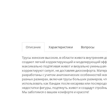
Описание
Характеристики
Вопросы
Трусы женские высокие, в области живота внутренняя 
создают легкий корректирующий и моделирующий эффект
максимально подтягивая живот и визуально уменьшая о
корректируют силуэт, не доставляя дискомфорта. Матер
разработаны с учетом анатомических особенностей жен
разных размерах, включая трусы больших размеров, ч
использовать как бандаж после кесарева или послеродо
недостатки фигуры, подтянуть живот и создадут стройны
Мы заботимся о вашем комфорте и красоте!