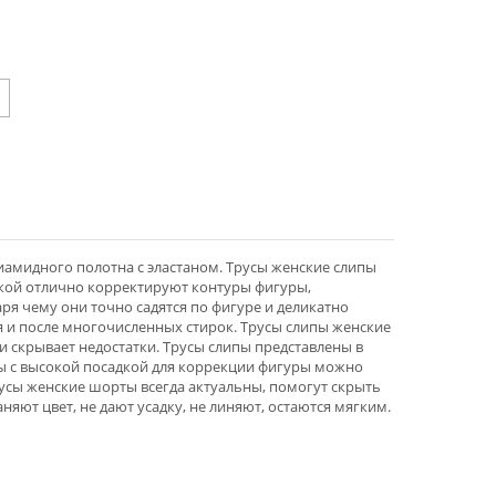
иамидного полотна с эластаном. Трусы женские слипы
дкой отлично корректируют контуры фигуры,
я чему они точно садятся по фигуре и деликатно
я и после многочисленных стирок. Трусы слипы женские
 скрывает недостатки. Трусы слипы представлены в
ы с высокой посадкой для коррекции фигуры можно
русы женские шорты всегда актуальны, помогут скрыть
яют цвет, не дают усадку, не линяют, остаются мягким.