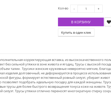
Кол-во
-
+
В КОРЗИНУ
Купить в один клик
дополнительная корректирующая вставка, из высококачественного пол
 без сильной утяжки в зоне живота и ягодиц. Трусы с высокой поса
бъем талии. Трусики женские кружевные невероятно мягкие, благодар
иал изделия долговечный, не деформируется в процессе использовани
ской фигуры, формирует естественный ровный силуэт, убирает живот и
то позволяет подобрать идеальную посадку для каждой женщины. Трус
вые трусы для более быстрого возвращения тонуса коже на животе. Т
й силуэт. Трусы утяжки отлично переносят многократную стирку сохран