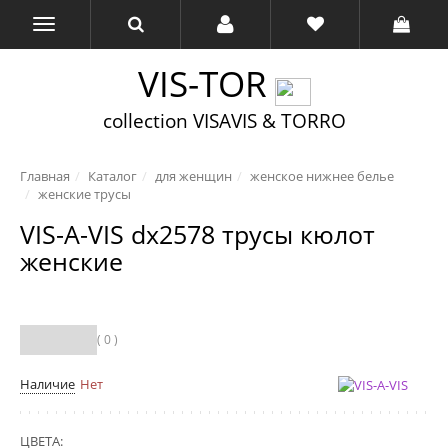
VIS-TOR
collection VISAVIS & TORRO
Главная
Каталог
для женщин
женское нижнее белье
женские трусы
VIS-A-VIS dx2578 трусы кюлот
женские
( 0 )
Наличие
Нет
ЦВЕТА: