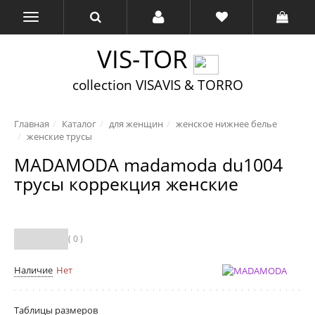
VIS-TOR
collection VISAVIS & TORRO
Главная
Каталог
для женщин
женское нижнее белье
женские трусы
MADAMODA madamoda du1004
трусы коррекция женские
( 0 )
Наличие
Нет
Таблицы размеров