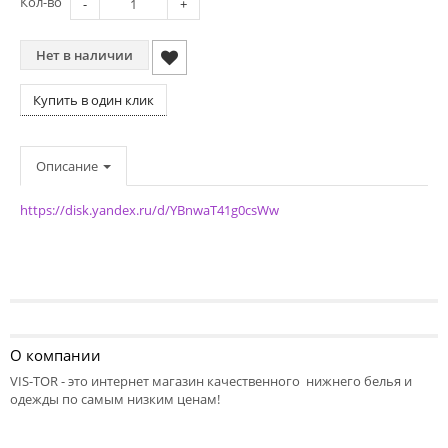
Кол-во
-
+
Нет в наличии
Купить в один клик
Описание
https://disk.yandex.ru/d/YBnwaT41g0csWw
О компании
VIS-TOR - это интернет магазин качественного нижнего белья и
одежды по самым низким ценам!