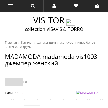
VIS-TOR
collection VISAVIS & TORRO
Главная
Каталог
для женщин
женское нижнее белье
женские трусы
MADAMODA madamoda vis1003
джемпер женский
( 0 )
Наличие
Нет