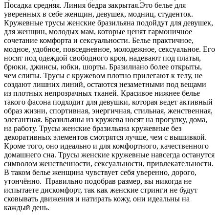
Посадка средняя. Линия бедра закрытая.Это белье для
уверенных в себе женщин, девушек, модниц, студенток.
Кружевные трусы женские бразильяна подойдут для девушек,
для женщин, молодых мам, которые ценят гармоничное
сочетание комфорта и сексуальности. Белье практичное,
модное, удобное, повседневное, молодежное, сексуальное. Его
носят под одеждой свободного кроя, надевают под платья,
брюки, джинсы, юбки, шорты. Бразилиано более открыты,
чем слипы. Трусы с кружевом плотно прилегают к телу, не
создают лишних линий, остаются незаметными под вещами
из плотных непрозрачных тканей. Красивое нижнее белье
такого фасона подходит для девушки, которая ведет активный
образ жизни, спортивная, энергичная, стильная, женственная,
элегантная. Бразильяны из кружева носят на прогулку, дома,
на работу. Трусы женские бразильяна кружевные без
декоративных элементов смотрятся лучше, чем с вышивкой.
Кроме того, оно идеально и для комфортного, качественного
домашнего сна. Трусы женские кружевные навсегда останутся
символом женственности, сексуальности, привлекательности.
В таком белье женщина чувствует себя уверенно, дорого,
утончённо. Правильно подобрав размер, вы никогда не
испытаете дискомфорт, так как женские стринги не будут
сковывать движения и натирать кожу, они идеальны на
каждый день.