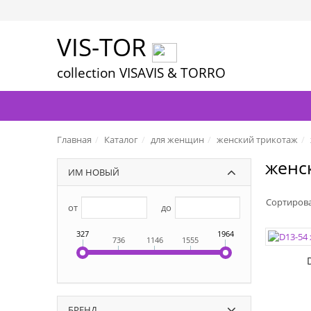
VIS-TOR
collection VISAVIS & TORRO
Главная
Каталог
для женщин
женский трикотаж
женс
ИМ НОВЫЙ
Сортиров
от
до
ЦВЕТА:
327
1964
736
1146
1555
РАЗМЕР
БРЕНД