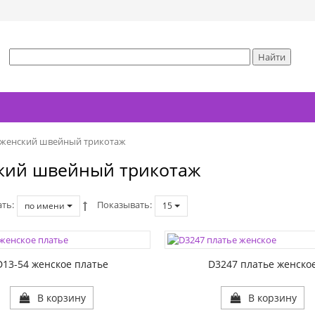
женский швейный трикотаж
кий швейный трикотаж
ать
Показывать
по имени
15
ЦВЕТА:
1:
РАЗМЕР1:
D13-54 женское платье
D3247 платье женско
В корзину
В корзину