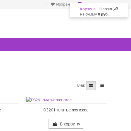
Избранное
Войти
0
Корзина
0 позиций
на сумму
0 руб.
Вид
ЦВЕТА:
РАЗМЕР1:
е
D3261 платье женское
В корзину