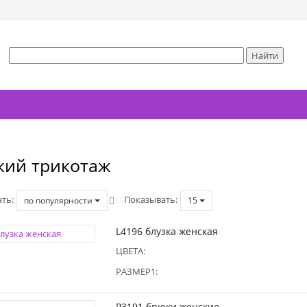
кий трикотаж
ать
Показывать
по популярности
15
L4196 блузка женская
ЦВЕТА:
РАЗМЕР1:
P3191 брюки женские