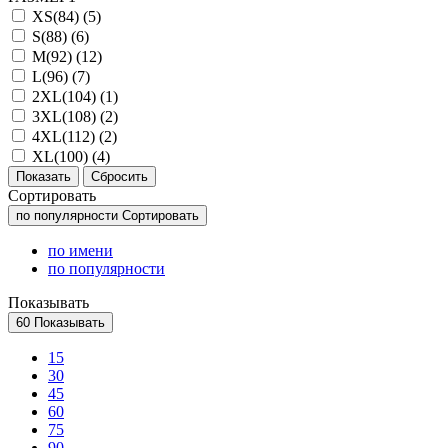
XS(84) (
5
)
S(88) (
6
)
M(92) (
12
)
L(96) (
7
)
2XL(104) (
1
)
3XL(108) (
2
)
4XL(112) (
2
)
XL(100) (
4
)
Сортировать
по популярности
Сортировать
по имени
по популярности
Показывать
60
Показывать
15
30
45
60
75
90