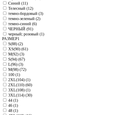
Синий (
11
)
Телесный (
12
)
темно-бордовый (
3
)
темно-зеленый (
2
)
темно-синий (
6
)
ЧЕРНЫЙ (
91
)
черный; розовый (
1
)
РАЗМЕР1
S(88) (
2
)
XS(90) (
61
)
M(92) (
3
)
S(94) (
67
)
L(96) (
3
)
M(98) (
72
)
100 (
1
)
2XL(104) (
1
)
2XL(110) (
60
)
3XL(108) (
1
)
3XL(114) (
30
)
44 (
1
)
46 (
1
)
48 (
1
)