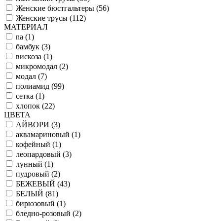
Женские бюстгальтеры (
56
)
Женские трусы (
112
)
МАТЕРИАЛ
na (
1
)
бамбук (
3
)
вискоза (
1
)
микромодал (
2
)
модал (
7
)
полиамид (
99
)
сетка (
1
)
хлопок (
22
)
ЦВЕТА
АЙВОРИ (
3
)
аквамариновый (
1
)
кофейный (
1
)
леопардовый (
3
)
лунный (
1
)
пудровый (
2
)
БЕЖЕВЫЙ (
43
)
БЕЛЫЙ (
81
)
бирюзовый (
1
)
бледно-розовый (
2
)