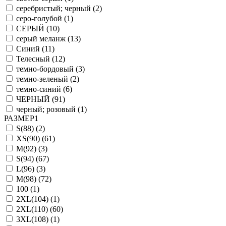
серебристый; черный (
2
)
серо-голубой (
1
)
СЕРЫЙ (
10
)
серый меланж (
13
)
Синий (
11
)
Телесный (
12
)
темно-бордовый (
3
)
темно-зеленый (
2
)
темно-синий (
6
)
ЧЕРНЫЙ (
91
)
черный; розовый (
1
)
РАЗМЕР1
S(88) (
2
)
XS(90) (
61
)
M(92) (
3
)
S(94) (
67
)
L(96) (
3
)
M(98) (
72
)
100 (
1
)
2XL(104) (
1
)
2XL(110) (
60
)
3XL(108) (
1
)