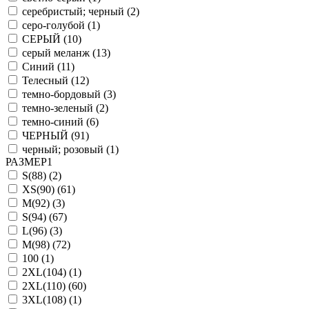
серебристый; черный (
2
)
серо-голубой (
1
)
СЕРЫЙ (
10
)
серый меланж (
13
)
Синий (
11
)
Телесный (
12
)
темно-бордовый (
3
)
темно-зеленый (
2
)
темно-синий (
6
)
ЧЕРНЫЙ (
91
)
черный; розовый (
1
)
РАЗМЕР1
S(88) (
2
)
XS(90) (
61
)
M(92) (
3
)
S(94) (
67
)
L(96) (
3
)
M(98) (
72
)
100 (
1
)
2XL(104) (
1
)
2XL(110) (
60
)
3XL(108) (
1
)