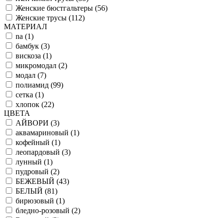
Женские бюстгальтеры (
56
)
Женские трусы (
112
)
МАТЕРИАЛ
na (
1
)
бамбук (
3
)
вискоза (
1
)
микромодал (
2
)
модал (
7
)
полиамид (
99
)
сетка (
1
)
хлопок (
22
)
ЦВЕТА
АЙВОРИ (
3
)
аквамариновый (
1
)
кофейный (
1
)
леопардовый (
3
)
лунный (
1
)
пудровый (
2
)
БЕЖЕВЫЙ (
43
)
БЕЛЫЙ (
81
)
бирюзовый (
1
)
бледно-розовый (
2
)