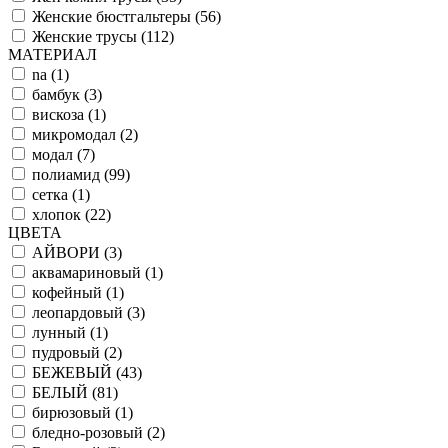
Женские бюстгальтеры (
56
)
Женские трусы (
112
)
МАТЕРИАЛ
na (
1
)
бамбук (
3
)
вискоза (
1
)
микромодал (
2
)
модал (
7
)
полиамид (
99
)
сетка (
1
)
хлопок (
22
)
ЦВЕТА
АЙВОРИ (
3
)
аквамариновый (
1
)
кофейный (
1
)
леопардовый (
3
)
лунный (
1
)
пудровый (
2
)
БЕЖЕВЫЙ (
43
)
БЕЛЫЙ (
81
)
бирюзовый (
1
)
бледно-розовый (
2
)