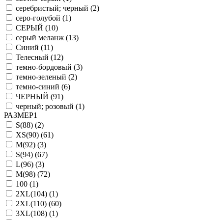
серебристый; черный (
2
)
серо-голубой (
1
)
СЕРЫЙ (
10
)
серый меланж (
13
)
Синий (
11
)
Телесный (
12
)
темно-бордовый (
3
)
темно-зеленый (
2
)
темно-синий (
6
)
ЧЕРНЫЙ (
91
)
черный; розовый (
1
)
РАЗМЕР1
S(88) (
2
)
XS(90) (
61
)
M(92) (
3
)
S(94) (
67
)
L(96) (
3
)
M(98) (
72
)
100 (
1
)
2XL(104) (
1
)
2XL(110) (
60
)
3XL(108) (
1
)