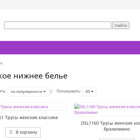
ье
кое нижнее белье
ать
Показывать
по популярности
60
ЦВЕТА:
1:
РАЗМЕР1:
51 Трусы женские классика
DSL1160 Трусы женские кл
бразилиано
В корзину