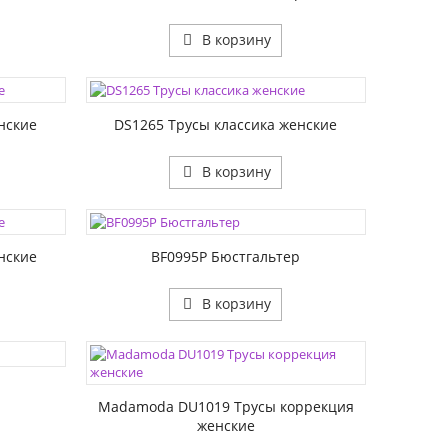
В корзину
ЦВЕТА:
РАЗМЕР1:
нские
DS1265 Трусы классика женские
В корзину
ЦВЕТА:
РАЗМЕР1:
РАЗМЕР2:
нские
BF0995P Бюстгальтер
В корзину
ЦВЕТА:
РАЗМЕР1:
Madamoda DU1019 Трусы коррекция
женские