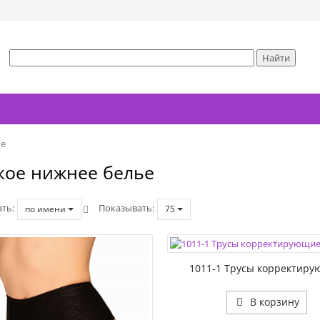
ье
кое нижнее белье
ать
Показывать
по имени
75
ЦВЕТА:
РАЗМЕР1:
1011-1 Трусы корректир
В корзину