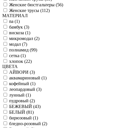
Женские бюстгальтеры (
56
)
Женские трусы (
112
)
МАТЕРИАЛ
na (
1
)
бамбук (
3
)
вискоза (
1
)
микромодал (
2
)
модал (
7
)
полиамид (
99
)
сетка (
1
)
хлопок (
22
)
ЦВЕТА
АЙВОРИ (
3
)
аквамариновый (
1
)
кофейный (
1
)
леопардовый (
3
)
лунный (
1
)
пудровый (
2
)
БЕЖЕВЫЙ (
43
)
БЕЛЫЙ (
81
)
бирюзовый (
1
)
бледно-розовый (
2
)