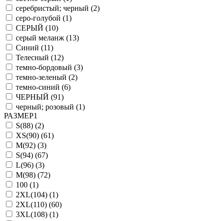
серебристый; черный (
2
)
серо-голубой (
1
)
СЕРЫЙ (
10
)
серый меланж (
13
)
Синий (
11
)
Телесный (
12
)
темно-бордовый (
3
)
темно-зеленый (
2
)
темно-синий (
6
)
ЧЕРНЫЙ (
91
)
черный; розовый (
1
)
РАЗМЕР1
S(88) (
2
)
XS(90) (
61
)
M(92) (
3
)
S(94) (
67
)
L(96) (
3
)
M(98) (
72
)
100 (
1
)
2XL(104) (
1
)
2XL(110) (
60
)
3XL(108) (
1
)