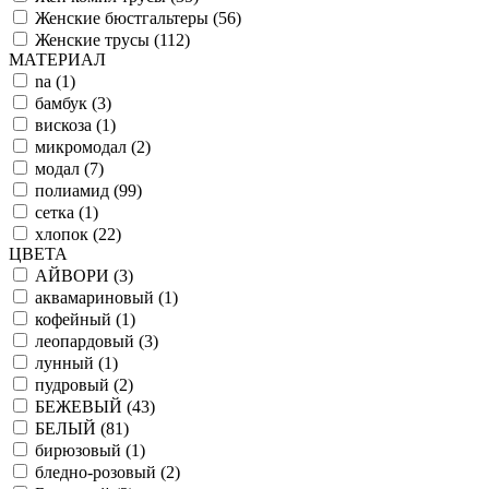
Женские бюстгальтеры (
56
)
Женские трусы (
112
)
МАТЕРИАЛ
na (
1
)
бамбук (
3
)
вискоза (
1
)
микромодал (
2
)
модал (
7
)
полиамид (
99
)
сетка (
1
)
хлопок (
22
)
ЦВЕТА
АЙВОРИ (
3
)
аквамариновый (
1
)
кофейный (
1
)
леопардовый (
3
)
лунный (
1
)
пудровый (
2
)
БЕЖЕВЫЙ (
43
)
БЕЛЫЙ (
81
)
бирюзовый (
1
)
бледно-розовый (
2
)