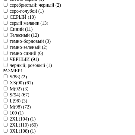
серебристый; черный (
2
)
серо-голубой (
1
)
СЕРЫЙ (
10
)
серый меланж (
13
)
Синий (
11
)
Телесный (
12
)
темно-бордовый (
3
)
темно-зеленый (
2
)
темно-синий (
6
)
ЧЕРНЫЙ (
91
)
черный; розовый (
1
)
РАЗМЕР1
S(88) (
2
)
XS(90) (
61
)
M(92) (
3
)
S(94) (
67
)
L(96) (
3
)
M(98) (
72
)
100 (
1
)
2XL(104) (
1
)
2XL(110) (
60
)
3XL(108) (
1
)