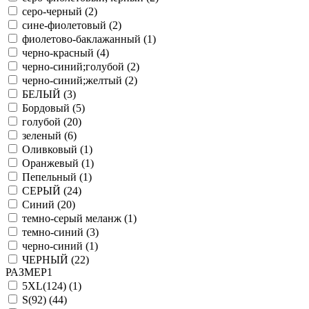
серо-черный (
2
)
сине-фиолетовый (
2
)
фиолетово-баклажанный (
1
)
черно-красный (
4
)
черно-синий;голубой (
2
)
черно-синий;желтый (
2
)
БЕЛЫЙ (
3
)
Бордовый (
5
)
голубой (
20
)
зеленый (
6
)
Оливковый (
1
)
Оранжевый (
1
)
Пепельный (
1
)
СЕРЫЙ (
24
)
Синий (
20
)
темно-серый меланж (
1
)
темно-синий (
3
)
черно-синий (
1
)
ЧЕРНЫЙ (
22
)
РАЗМЕР1
5XL(124) (
1
)
S(92) (
44
)