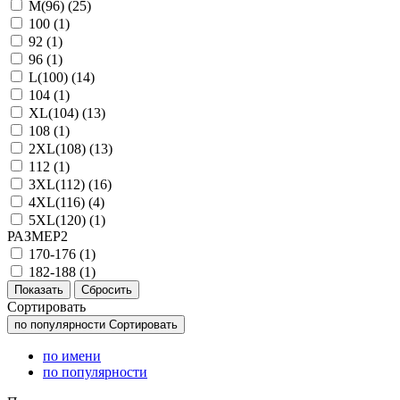
M(96) (
25
)
100 (
1
)
92 (
1
)
96 (
1
)
L(100) (
14
)
104 (
1
)
XL(104) (
13
)
108 (
1
)
2XL(108) (
13
)
112 (
1
)
3XL(112) (
16
)
4XL(116) (
4
)
5XL(120) (
1
)
РАЗМЕР2
170-176 (
1
)
182-188 (
1
)
Сортировать
по популярности
Сортировать
по имени
по популярности