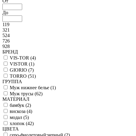
От
До
119
321
524
726
928
БРЕНД
VIS-TOR (
4
)
VISTOR (
1
)
GIORIO (
7
)
TORRO (
51
)
ГРУППА
Муж нижнее белье (
1
)
Муж трусы (
62
)
МАТЕРИАЛ
бамбук (
2
)
вискоза (
4
)
модал (
5
)
хлопок (
42
)
ЦВЕТА
серо-фиолетовый;черный (
2
)