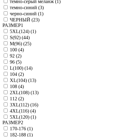
темно-серый меланж (
1
)
темно-синий (
3
)
черно-синий (
1
)
ЧЕРНЫЙ (
23
)
РАЗМЕР1
5XL(124) (
1
)
S(92) (
44
)
M(96) (
25
)
100 (
4
)
92 (
2
)
96 (
5
)
L(100) (
14
)
104 (
2
)
XL(104) (
13
)
108 (
4
)
2XL(108) (
13
)
112 (
2
)
3XL(112) (
16
)
4XL(116) (
4
)
5XL(120) (
1
)
РАЗМЕР2
170-176 (
1
)
182-188 (
1
)