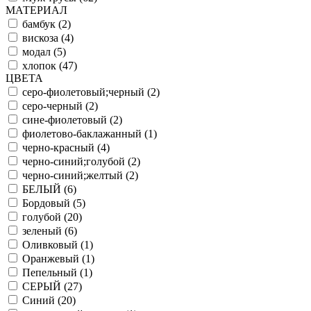
МАТЕРИАЛ
бамбук (
2
)
вискоза (
4
)
модал (
5
)
хлопок (
47
)
ЦВЕТА
серо-фиолетовый;черный (
2
)
серо-черный (
2
)
сине-фиолетовый (
2
)
фиолетово-баклажанный (
1
)
черно-красный (
4
)
черно-синий;голубой (
2
)
черно-синий;желтый (
2
)
БЕЛЫЙ (
6
)
Бордовый (
5
)
голубой (
20
)
зеленый (
6
)
Оливковый (
1
)
Оранжевый (
1
)
Пепельный (
1
)
СЕРЫЙ (
27
)
Синий (
20
)