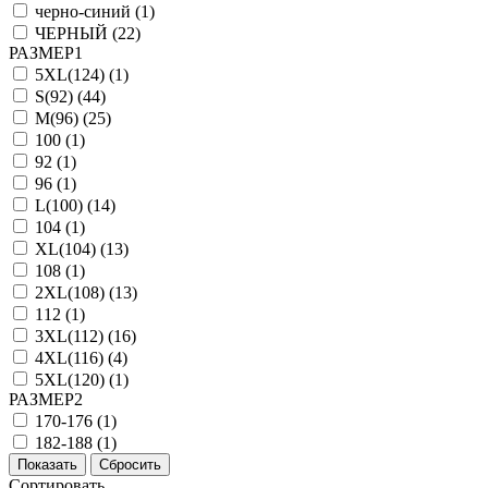
черно-синий (
1
)
ЧЕРНЫЙ (
22
)
РАЗМЕР1
5XL(124) (
1
)
S(92) (
44
)
M(96) (
25
)
100 (
1
)
92 (
1
)
96 (
1
)
L(100) (
14
)
104 (
1
)
XL(104) (
13
)
108 (
1
)
2XL(108) (
13
)
112 (
1
)
3XL(112) (
16
)
4XL(116) (
4
)
5XL(120) (
1
)
РАЗМЕР2
170-176 (
1
)
182-188 (
1
)
Сортировать