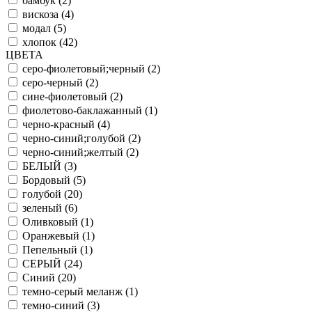
бамбук (
2
)
вискоза (
4
)
модал (
5
)
хлопок (
42
)
ЦВЕТА
серо-фиолетовый;черный (
2
)
серо-черный (
2
)
сине-фиолетовый (
2
)
фиолетово-баклажанный (
1
)
черно-красный (
4
)
черно-синий;голубой (
2
)
черно-синий;желтый (
2
)
БЕЛЫЙ (
3
)
Бордовый (
5
)
голубой (
20
)
зеленый (
6
)
Оливковый (
1
)
Оранжевый (
1
)
Пепельный (
1
)
СЕРЫЙ (
24
)
Синий (
20
)
темно-серый меланж (
1
)
темно-синий (
3
)